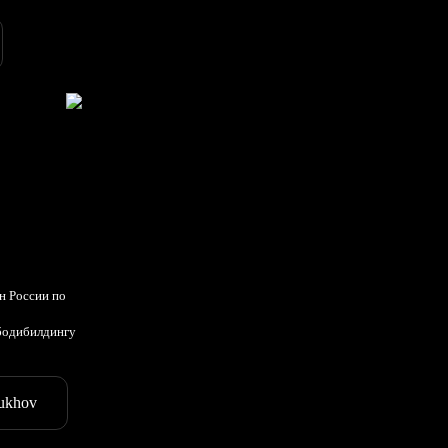
н России по
бодибилдингу
ukhov