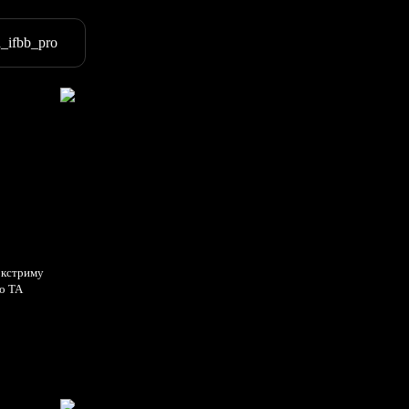
_ifbb_pro
экстриму
о ТА