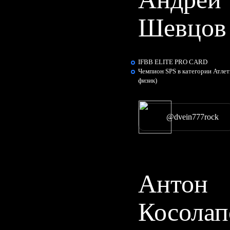
Шевцов
IFBB ELITE PRO CARD
Чемпион SPS в категории Атлет
физик)
@dvein777rock
Антон
Косолап