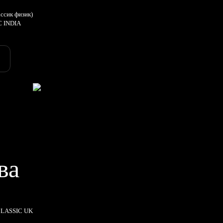
ссик физик)
C INDIA
ва
CLASSIC UK