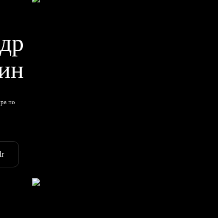
др
ин
ира по
dr