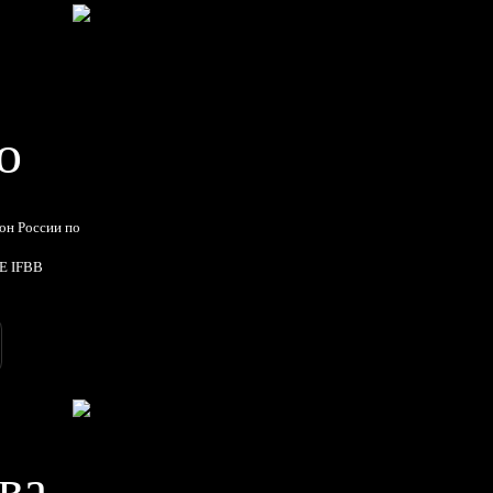
о
он России по
E IFBB
ва