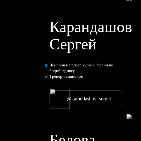
Карандашов
Сергей
Чемпион и призер кубков России по
бодибилдингу
Тренер чемпионов
@karandashov_sergei_
Белова