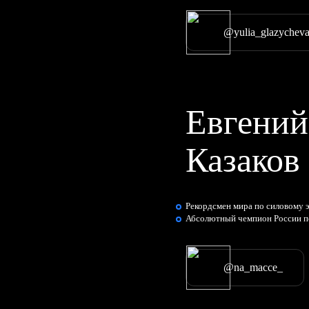
@yulia_glazycheva
Евгений
Казаков
Рекордсмен мира по силовому 
Абсолютный чемпион России п
@na_macce_