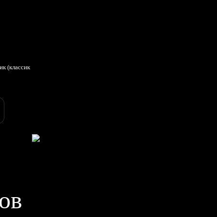
ик (классик
ов