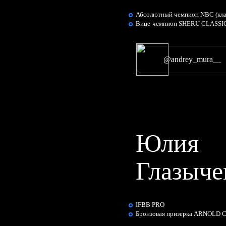
Абсолютный чемпион NBC (кла
Вице-чемпион SHERU CLASSI
@andrey_mura__
Юлия
Глазыче
IFBB PRO
Бронзовая призерка ARNOLD 