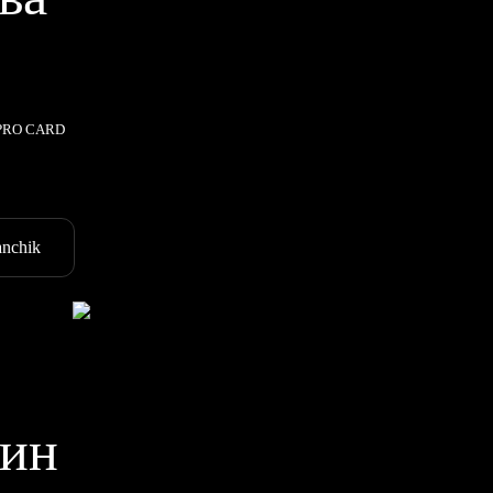
 PRO CARD
nchik
ин