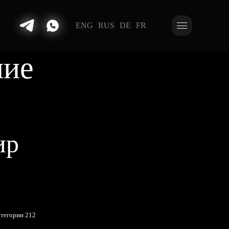
ENG
RUS
DE
FR
шие
ир
атегории 212