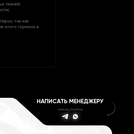
ых тканей;
ости;
терон, так как
е этого гормона в
НАПИСАТЬ МЕНЕДЖЕРУ
Andrew_OxyShop