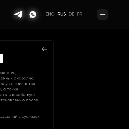
ENG
RUS
DE
FR
N
ещество,
ванный анаболик,
но увеличивается
, а также
е это способствует
сстановлению после
щущений в суставах;