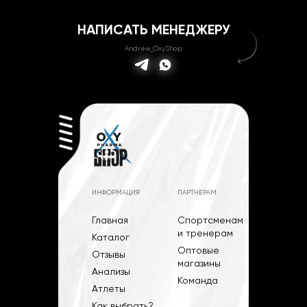
НАПИСАТЬ МЕНЕДЖЕРУ
Andrew_OxyShop
ИНФОРМАЦИЯ
ПАРТНЕРАМ
Главная
Спортсменам
и тренерам
Каталог
Оптовые
Отзывы
магазины
Анализы
Команда
Атлеты
Как выбрать?