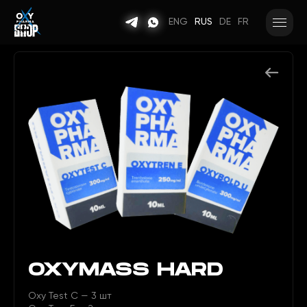
ENG
RUS
DE
FR
OXYMASS HARD
Oxy Test C — 3 шт